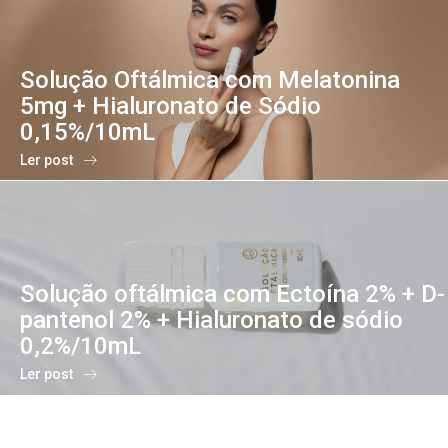
Solução Oftálmica com Melatonina
5mg + Hialuronato de Sódio
0,15%/10mL
Ler post
Solução oftálmica com Ectoína 2% + D-
pantenol 2% + Hialuronato de sódio
0,2%/10mL
Ler post