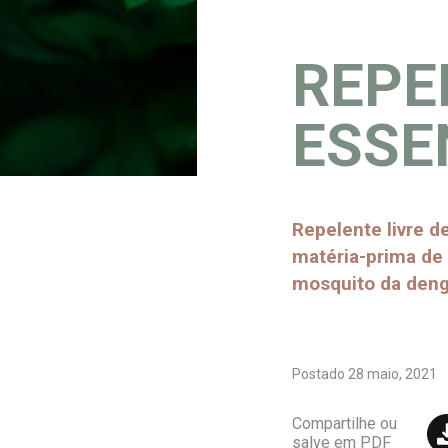
REPE
ESSE
Repelente livre de
matéria-prima de 
mosquito da dengu
Postado
28 maio, 2021
Compartilhe ou
salve em PDF