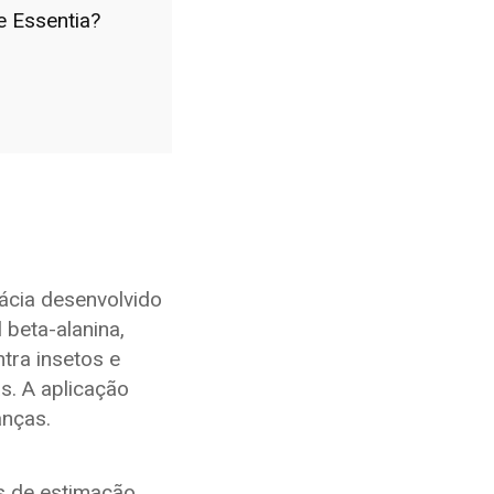
e Essentia?
cácia desenvolvido
 beta-alanina,
tra insetos e
s. A aplicação
anças.
 de estimação.