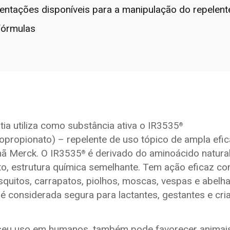
entações disponíveis para a manipulação do repelent
fórmulas
ia utiliza como substância ativa o IR3535
®
minopropionato) – repelente de uso tópico de ampla efi
mã Merck. O IR3535
é derivado do aminoácido natural
®
o, estrutura química semelhante. Tem ação eficaz con
quitos, carrapatos, piolhos, moscas, vespas e abelha
é considerada segura para lactantes, gestantes e cri
seu uso em humanos, também pode favorecer animais