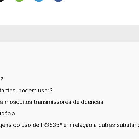
a?
tantes, podem usar?
ra mosquitos transmissores de doenças
icácia
agens do uso de IR3535
em relação a outras substân
®