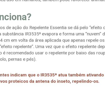
nciona?
 de ação do Repelente Essentia se dá pelo “efeito d
 a substância IR3535
evapora e forma uma “nuvem” 
®
 cm em volta da área aplicada que apenas repele os
efeito repelente”. Uma vez que o efeito repelente d
o é recomendado usar o repelente por baixo das roup
olo, pernas e pés).
ntes indicam que o IR3535
atua também ativando 
®
ivos proteicos da antena do inseto, repelindo-os.