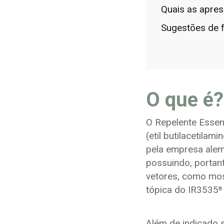
Quais as apres
Sugestões de 
O que é?
O Repelente Essent
(etil butilacetila
pela empresa ale
possuindo, portant
vetores, como mos
tópica do IR3535
®
Além de indicado 