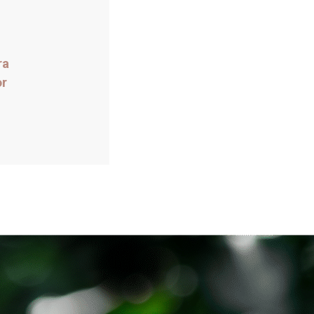
ra
or