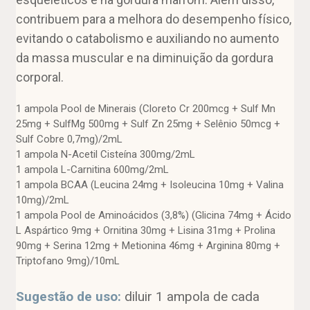
contribuem para a melhora do desempenho físico,
evitando o catabolismo e auxiliando no aumento
da massa muscular e na diminuição da gordura
corporal.
1 ampola Pool de Minerais (Cloreto Cr 200mcg + Sulf Mn
25mg + SulfMg 500mg + Sulf Zn 25mg + Selênio 50mcg +
Sulf Cobre 0,7mg)/2mL
1 ampola N-Acetil Cisteína 300mg/2mL
1 ampola L-Carnitina 600mg/2mL
1 ampola BCAA (Leucina 24mg + Isoleucina 10mg + Valina
10mg)/2mL
1 ampola Pool de Aminoácidos (3,8%) (Glicina 74mg + Ácido
L Aspártico 9mg + Ornitina 30mg + Lisina 31mg + Prolina
90mg + Serina 12mg + Metionina 46mg + Arginina 80mg +
Triptofano 9mg)/10mL
Sugestão de uso:
diluir 1 ampola de cada