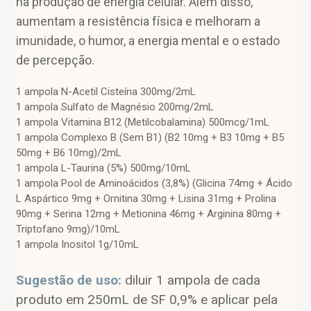
na produção de energia celular. Além disso,
aumentam a resistência física e melhoram a
imunidade, o humor, a energia mental e o estado
de percepção.
1 ampola N-Acetil Cisteína 300mg/2mL
1 ampola Sulfato de Magnésio 200mg/2mL
1 ampola Vitamina B12 (Metilcobalamina) 500mcg/1mL
1 ampola Complexo B (Sem B1) (B2 10mg + B3 10mg + B5
50mg + B6 10mg)/2mL
1 ampola L-Taurina (5%) 500mg/10mL
1 ampola Pool de Aminoácidos (3,8%) (Glicina 74mg + Ácido
L Aspártico 9mg + Ornitina 30mg + Lisina 31mg + Prolina
90mg + Serina 12mg + Metionina 46mg + Arginina 80mg +
Triptofano 9mg)/10mL
1 ampola Inositol 1g/10mL
Sugestão de uso:
diluir 1 ampola de cada
produto em 250mL de SF 0,9% e aplicar pela