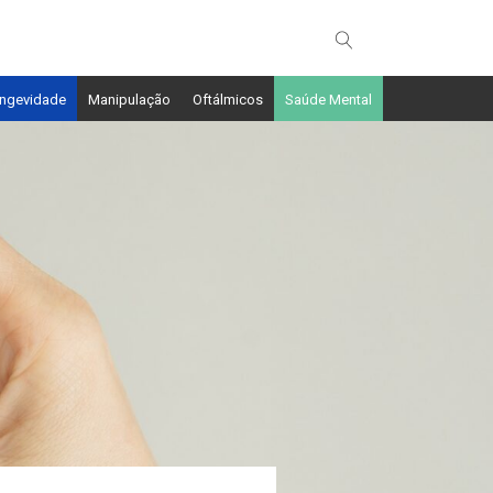
ngevidade
Manipulação
Oftálmicos
Saúde Mental