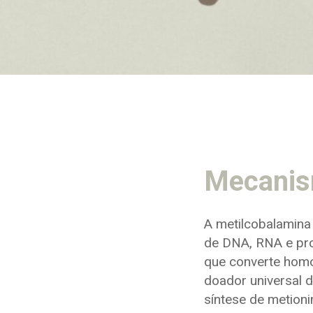
Mecanis
A metilcobalamina 
de DNA, RNA e pro
que converte homo
doador universal d
síntese de metion