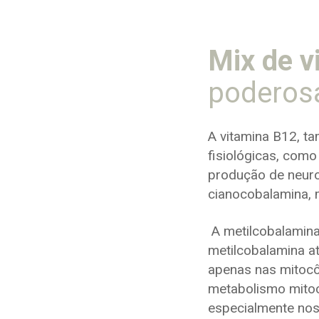
Mix de v
poderos
A vitamina B12, t
fisiológicas, com
produção de neurot
cianocobalamina, 
A metilcobalamina
metilcobalamina a
apenas nas mitocô
metabolismo mitoc
especialmente nos