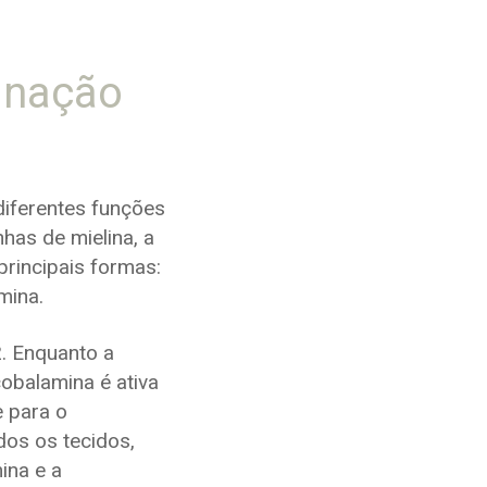
inação
diferentes funções
has de mielina, a
principais formas:
mina.
. Enquanto a
obalamina é ativa
e para o
os os tecidos,
ina e a