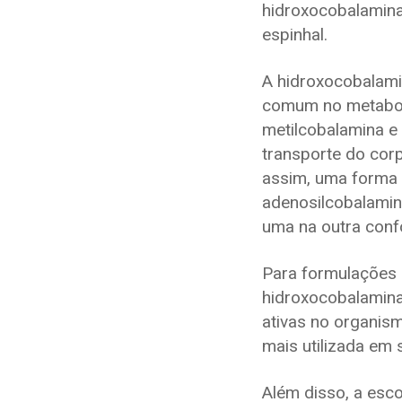
hidroxocobalamin
espinhal.
A hidroxocobalami
comum no metaboli
metilcobalamina e
transporte do cor
assim, uma forma 
adenosilcobalamin
uma na outra con
Para formulações i
hidroxocobalamina
ativas no organism
mais utilizada em 
Além disso, a esc