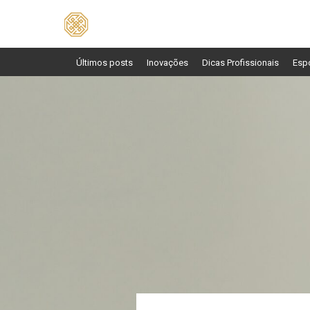
Pesquisar
por:
Últimos posts
Inovações
Dicas Profissionais
Esp