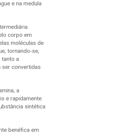
ngue e na medula
termediária
elo corpo em
elas moléculas de
ue, tornando-se,
 tanto a
 ser convertidas
amina, a
is e rapidamente
bstância sintética
nte benéfica em