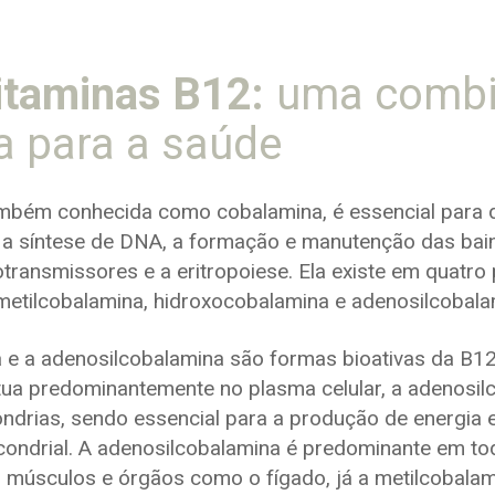
itaminas B12:
uma comb
a para a saúde
ambém conhecida como cobalamina, é essencial para 
o a síntese de DNA, a formação e manutenção das bain
ransmissores e a eritropoiese. Ela existe em quatro 
metilcobalamina, hidroxocobalamina e adenosilcobala
 e a adenosilcobalamina são formas bioativas da B12
tua predominantemente no plasma celular, a adenosilc
ndrias, sendo essencial para a produção de energia 
ondrial. A adenosilcobalamina é predominante em tod
 músculos e órgãos como o fígado, já a metilcobalam