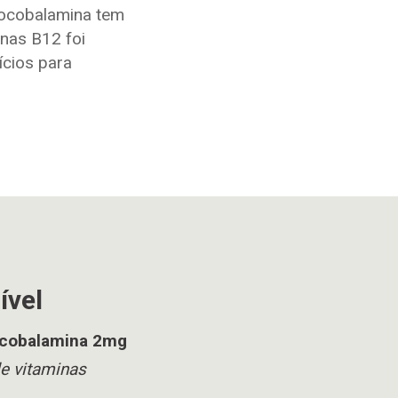
xocobalamina tem
inas B12 foi
ícios para
ível
lcobalamina 2mg
e vitaminas