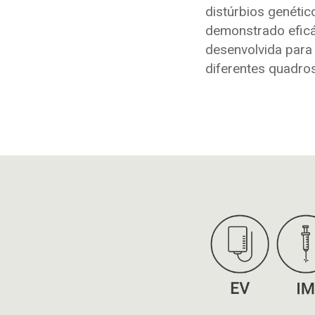
distúrbios genéti
demonstrado eficác
desenvolvida para
diferentes quadro