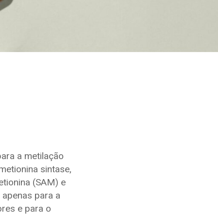
para a metilação
etionina sintase,
etionina (SAM) e
o apenas para a
res e para o