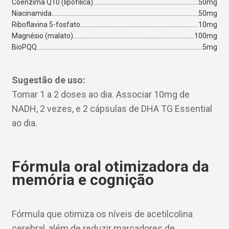
Coenzima Q10 (lipofílica)
50mg
Niacinamida
50mg
Riboflavina 5-fosfato
10mg
Magnésio (malato)
100mg
BioPQQ
5mg
Sugestão de uso:
Tomar 1 a 2 doses ao dia. Associar 10mg de
NADH, 2 vezes, e 2 cápsulas de DHA TG Essential
ao dia.
Fórmula oral otimizadora da
memória e cognição
Fórmula que otimiza os níveis de acetilcolina
cerebral, além de reduzir marcadores de