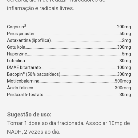
inflamação e radicais livres.
®
Cognizin
200mg
Pinus pinaster
50mg
Astaxantina (lipofílica)
2mg
Gotu kola
300mg
Huperzine
5mg
Luteolina
30mg
DMAE bitartarato
100mg
®
Bacopin
(50% bacosídeos)
300mg
Metilcobalamina
500mcg
Ácido folínico
300mcg
Piridoxal 5-fosfato
30mg
Sugestão de uso:
Tomar 1 dose ao dia fracionada. Associar 10mg de
NADH, 2 vezes ao dia.