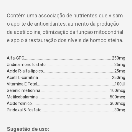
Contém uma associação de nutrientes que visam
o aporte de antioxidantes, aumento da produção
de acetilcolina, otimização da função mitocondrial
e apoio à restauração dos níveis de homocisteína.
Alfa-GPC
250mg
Uridina monofosfato
25mg
Acido R-alfa-lipoico
25mg
Acetil L-carnitina
250mg
Vitamina E Total
100UI
Selênio metionina
100mcg
Metilcobalamina
500mcg
Ácido folínico
300mcg
Piridoxal 5-fosfato
30mg
Sugestão de uso: