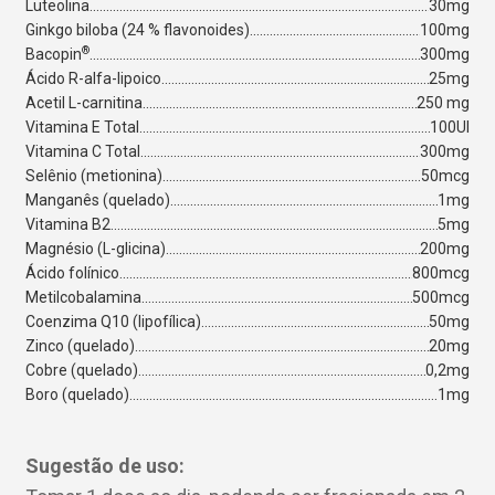
Luteolina
30mg
Ginkgo biloba (24 % flavonoides)
100mg
®
Bacopin
300mg
Ácido R-alfa-lipoico
25mg
Acetil L-carnitina
250 mg
Vitamina E Total
100UI
Vitamina C Total
300mg
Selênio (metionina)
50mcg
Manganês (quelado)
1mg
Vitamina B2
5mg
Magnésio (L-glicina)
200mg
Ácido folínico
800mcg
Metilcobalamina
500mcg
Coenzima Q10 (lipofílica)
50mg
Zinco (quelado)
20mg
Cobre (quelado)
0,2mg
Boro (quelado)
1mg
Sugestão de uso: