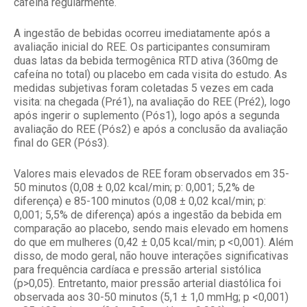
cafeína regularmente.
A ingestão de bebidas ocorreu imediatamente após a
avaliação inicial do REE. Os participantes consumiram
duas latas da bebida termogênica RTD ativa (360mg de
cafeína no total) ou placebo em cada visita do estudo. As
medidas subjetivas foram coletadas 5 vezes em cada
visita: na chegada (Pré1), na avaliação do REE (Pré2), logo
após ingerir o suplemento (Pós1), logo após a segunda
avaliação do REE (Pós2) e após a conclusão da avaliação
final do GER (Pós3).
Valores mais elevados de REE foram observados em 35-
50 minutos (0,08 ± 0,02 kcal/min; p: 0,001; 5,2% de
diferença) e 85-100 minutos (0,08 ± 0,02 kcal/min; p:
0,001; 5,5% de diferença) após a ingestão da bebida em
comparação ao placebo, sendo mais elevado em homens
do que em mulheres (0,42 ± 0,05 kcal/min; p <0,001). Além
disso, de modo geral, não houve interações significativas
para frequência cardíaca e pressão arterial sistólica
(p>0,05). Entretanto, maior pressão arterial diastólica foi
observada aos 30-50 minutos (5,1 ± 1,0 mmHg; p <0,001)