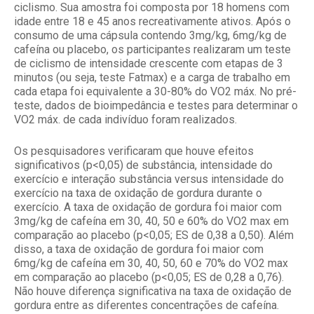
ciclismo. Sua amostra foi composta por 18 homens com
idade entre 18 e 45 anos recreativamente ativos. Após o
consumo de uma cápsula contendo 3mg/kg, 6mg/kg de
cafeína ou placebo, os participantes realizaram um teste
de ciclismo de intensidade crescente com etapas de 3
minutos (ou seja, teste Fatmax) e a carga de trabalho em
cada etapa foi equivalente a 30-80% do VO2 máx. No pré-
teste, dados de bioimpedância e testes para determinar o
VO2 máx. de cada indivíduo foram realizados.
Os pesquisadores verificaram que houve efeitos
significativos (p<0,05) de substância, intensidade do
exercício e interação substância versus intensidade do
exercício na taxa de oxidação de gordura durante o
exercício. A taxa de oxidação de gordura foi maior com
3mg/kg de cafeína em 30, 40, 50 e 60% do VO2 max em
comparação ao placebo (p<0,05; ES de 0,38 a 0,50). Além
disso, a taxa de oxidação de gordura foi maior com
6mg/kg de cafeína em 30, 40, 50, 60 e 70% do VO2 max
em comparação ao placebo (p<0,05; ES de 0,28 a 0,76).
Não houve diferença significativa na taxa de oxidação de
gordura entre as diferentes concentrações de cafeína.