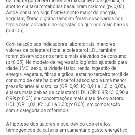
de massa gorda era menor e a massa livre de gordura, o
apetite e a taxa metabólica basal eram maiores (p<0,05).
Ainda, consumo significativamente maior de energia,
vegetais, fibras e grãos também foram observados nos
tercis mais elevados de ingestão do que nos mais baixos
(p<0,05).
Com relação aos indicadores laboratoriais, menores
valores de colesterol total e colesterol LDL também
foram observados nos tercis mais elevados de consumo
(p<0,05). No modelo de regressão logística ajustado para
idade, IMC, sexo, atividade física, renda, ingestão de
energia, vegetais, fibras e grãos, estar no terceiro tercil de
consumo de cafeína dietética foi associado a uma menor
pressão arterial sistólica (OR: 0,95; IC: 0,91 a 1,0; p: 0,05),
a taxas mais baixas de colesterol LDL (OR: 0,95; IC: 0,90 a
0,99; p: 0,03) e a concentrações mais altas de colesterol
HDL (OR: 1,02; IC: 1,01 a 1,03; p: 0,03), em comparação
com a categoria de referência.
A hipótese dos autores é que, devido aos efeitos
termogênicos da cafeína em aumentar o gasto energético