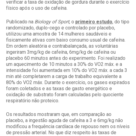
verificar a taxa de oxidação de gordura durante o exercício
físico após o uso de cafeína.
Publicado na
Biology of Sport
, o
primeiro estudo
, do tipo
randomizado, duplo-cego e controlado por placebo,
utilizou uma amostra de 14 mulheres saudáveis e
fisicamente ativas com baixo consumo usual de cafeína.
Em ordem aleatória e contrabalançada, as voluntárias
ingeriram 3mg/kg de cafeína, 6mg/kg de cafeína ou
placebo 60 minutos antes do experimento. Foi realizado
um aquecimento de 10 minutos a 30% do VO2 máx. e a
intensidade foi aumentada em 10% do VO2 máx. a cada 3
min até completarem a carga de trabalho equivalente a
80% do VO2 máx. Durante o exercício, os gases expirados
foram coletados e as taxas de gasto energético e
oxidação de substrato foram calculadas pelo quociente
respiratório não proteico.
Os resultados mostraram que, em comparação ao
placebo, a ingestão aguda de cafeína a 3 e 6mg/kg não
modificou a frequência cardíaca de repouso nem os níveis
de pressão arterial. No que diz respeito às taxas de