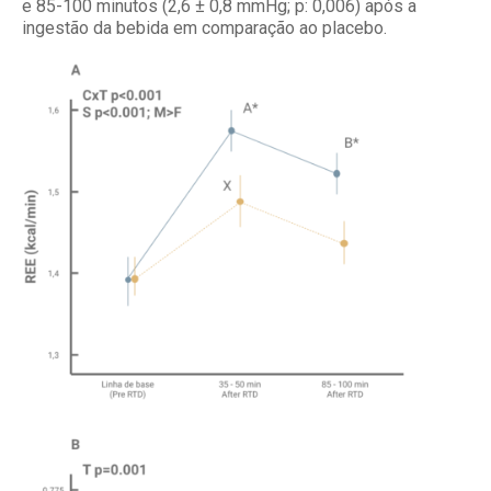
e 85-100 minutos (2,6 ± 0,8 mmHg; p: 0,006) após a
ingestão da bebida em comparação ao placebo.