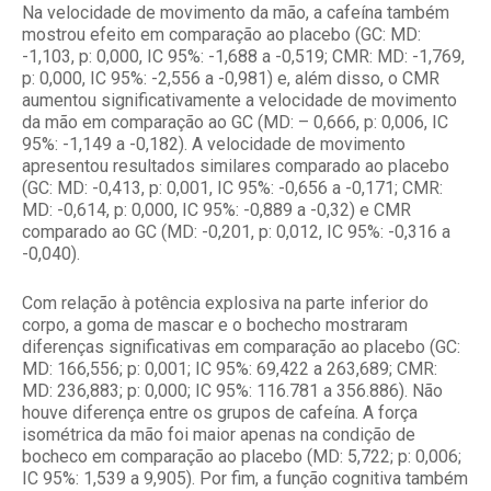
Na velocidade de movimento da mão, a cafeína também
mostrou efeito em comparação ao placebo (GC: MD:
-1,103, p: 0,000, IC 95%: -1,688 a -0,519; CMR: MD: -1,769,
p: 0,000, IC 95%: -2,556 a -0,981) e, além disso, o CMR
aumentou significativamente a velocidade de movimento
da mão em comparação ao GC (MD: – 0,666, p: 0,006, IC
95%: -1,149 a -0,182). A velocidade de movimento
apresentou resultados similares comparado ao placebo
(GC: MD: -0,413, p: 0,001, IC 95%: -0,656 a -0,171; CMR:
MD: -0,614, p: 0,000, IC 95%: -0,889 a -0,32) e CMR
comparado ao GC (MD: -0,201, p: 0,012, IC 95%: -0,316 a
-0,040).
Com relação à potência explosiva na parte inferior do
corpo, a goma de mascar e o bochecho mostraram
diferenças significativas em comparação ao placebo (GC:
MD: 166,556; p: 0,001; IC 95%: 69,422 a 263,689; CMR:
MD: 236,883; p: 0,000; IC 95%: 116.781 a 356.886). Não
houve diferença entre os grupos de cafeína. A força
isométrica da mão foi maior apenas na condição de
bocheco em comparação ao placebo (MD: 5,722; p: 0,006;
IC 95%: 1,539 a 9,905). Por fim, a função cognitiva também