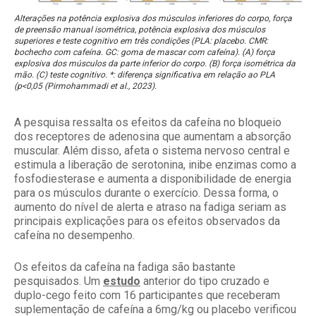
Alterações na potência explosiva dos músculos inferiores do corpo, força
de preensão manual isométrica, potência explosiva dos músculos
superiores e teste cognitivo em três condições (PLA: placebo. CMR:
bochecho com cafeína. GC: goma de mascar com cafeína). (A) força
explosiva dos músculos da parte inferior do corpo. (B) força isométrica da
mão. (C) teste cognitivo. *: diferença significativa em relação ao PLA
(p<0,05 (Pirmohammadi et al., 2023).
A pesquisa ressalta os efeitos da cafeína no bloqueio
dos receptores de adenosina que aumentam a absorção
muscular. Além disso, afeta o sistema nervoso central e
estimula a liberação de serotonina, inibe enzimas como a
fosfodiesterase e aumenta a disponibilidade de energia
para os músculos durante o exercício. Dessa forma, o
aumento do nível de alerta e atraso na fadiga seriam as
principais explicações para os efeitos observados da
cafeína no desempenho.
Os efeitos da cafeína na fadiga são bastante
pesquisados. Um
estudo
anterior do tipo cruzado e
duplo-cego feito com 16 participantes que receberam
suplementação de cafeína a 6mg/kg ou placebo verificou