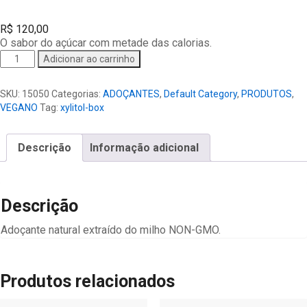
R$
120,00
O sabor do açúcar com metade das calorias.
Xylitol
Adicionar ao carrinho
Box
quantidade
SKU:
15050
Categorias:
ADOÇANTES
,
Default Category
,
PRODUTOS
,
VEGANO
Tag:
xylitol-box
Descrição
Informação adicional
Descrição
Adoçante natural extraído do milho NON-GMO.
Produtos relacionados