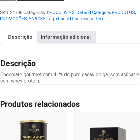
Be
Unique
SKU:
24706
Categorias:
CHOCOLATES
,
Default Category
,
PRODUTOS
,
Box
PROMOÇÕES
,
SNACKS
Tag:
chocolift-be-unique-box
quantidade
Descrição
Informação adicional
Descrição
Chocolate gourmet com 41% de puro cacau belga, sem açúcar e
com whey protein.
Produtos relacionados