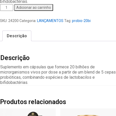
bifidobactérias.
Probio
Adicionar ao carrinho
20Bi
quantidade
SKU:
24200
Categoria:
LANÇAMENTOS
Tag:
probio-20bi
Descrição
Descrição
Suplemento em cápsulas que fornece 20 bilhões de
microrganismos vivos por dose a partir de um blend de 5 cepas
probióticas, combinando espécies de lactobacilos e
bifidobactérias.
Produtos relacionados