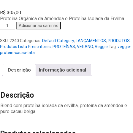
R$
305,00
Proteína Orgânica da Amêndoa e Proteína Isolada da Ervilha
Veggie
Adicionar ao carrinho
Protein
Cacao
SKU:
2240
Categorias:
Default Category
,
LANÇAMENTOS
,
PRODUTOS
,
13
Produtos Lista Prescritores
,
PROTEÍNAS
,
VEGANO
,
Veggie
Tag:
veggie-
doses
protein-cacao-lata
quantidade
Descrição
Informação adicional
Descrição
Blend com proteína isolada da ervilha, proteína da amêndoa e
puro cacau belga.