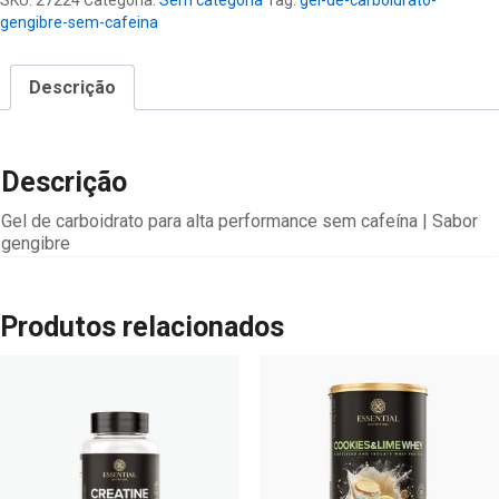
SKU:
27224
Categoria:
Sem categoria
Tag:
gel-de-carboidrato-
sem
gengibre-sem-cafeina
Cafeina
quantidade
Descrição
Descrição
Gel de carboidrato para alta performance sem cafeína | Sabor
gengibre
Produtos relacionados