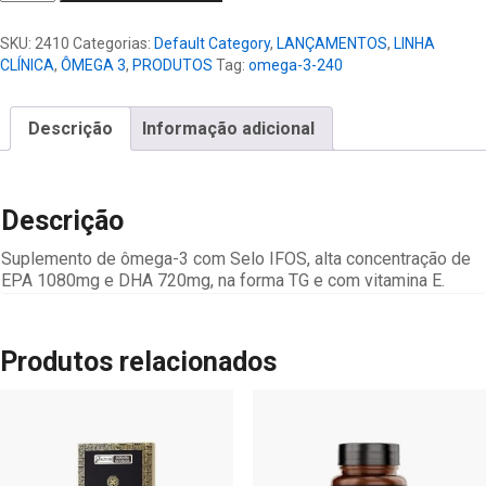
3
500mg
SKU:
2410
Categorias:
Default Category
,
LANÇAMENTOS
,
LINHA
240
CLÍNICA
,
ÔMEGA 3
,
PRODUTOS
Tag:
omega-3-240
Cápsulas
quantidade
Descrição
Informação adicional
Descrição
Suplemento de ômega-3 com Selo IFOS, alta concentração de
EPA 1080mg e DHA 720mg, na forma TG e com vitamina E.
Produtos relacionados