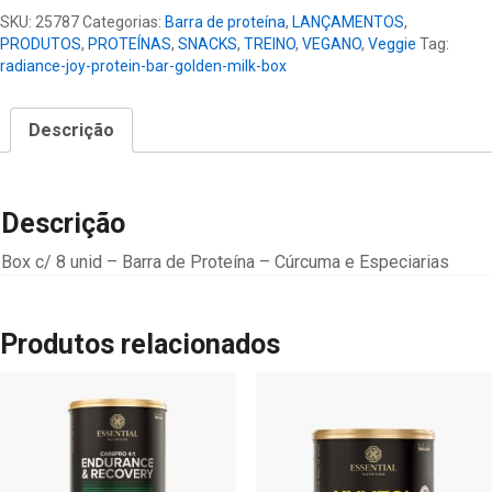
-
SKU:
25787
Categorias:
Barra de proteína
,
LANÇAMENTOS
,
Golden
PRODUTOS
,
PROTEÍNAS
,
SNACKS
,
TREINO
,
VEGANO
,
Veggie
Tag:
Milk
radiance-joy-protein-bar-golden-milk-box
Box
quantidade
Descrição
Descrição
Box c/ 8 unid – Barra de Proteína – Cúrcuma e Especiarias
Produtos relacionados