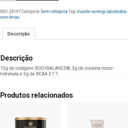
Synergy
Jabuticaba
SKU:
24197
Categoria:
Sem categoria
Tag:
muscle-synergy-jabuticaba-
com
com-limao
Limão
quantidade
Descrição
Descrição
15g de colágeno BODYBALANCE®, 3g de creatina mono-
hidratada e 3g de BCAA 2:1:1.
Produtos relacionados