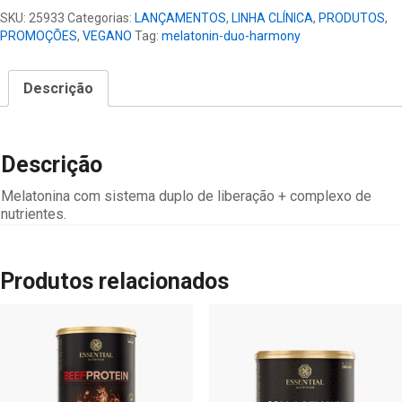
Harmony
SKU:
25933
Categorias:
LANÇAMENTOS
,
LINHA CLÍNICA
,
PRODUTOS
,
quantidade
PROMOÇÕES
,
VEGANO
Tag:
melatonin-duo-harmony
Descrição
Descrição
Melatonina com sistema duplo de liberação + complexo de
nutrientes.
Produtos relacionados