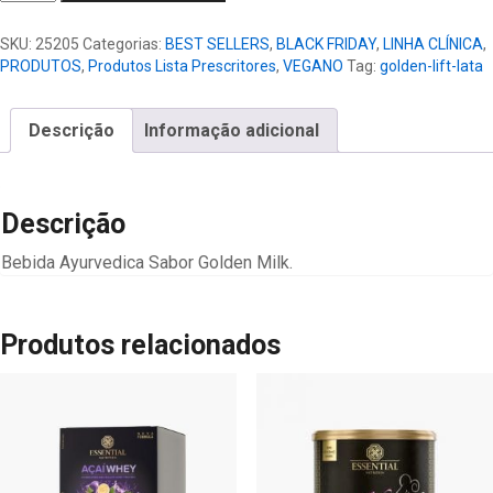
Lift
Lata
SKU:
25205
Categorias:
BEST SELLERS
,
BLACK FRIDAY
,
LINHA CLÍNICA
,
quantidade
PRODUTOS
,
Produtos Lista Prescritores
,
VEGANO
Tag:
golden-lift-lata
Descrição
Informação adicional
Descrição
Bebida Ayurvedica Sabor Golden Milk.
Produtos relacionados