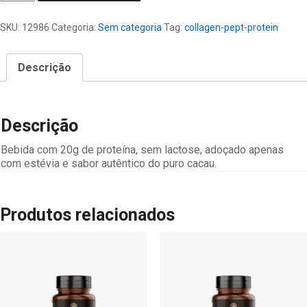
Pept
Protein
SKU:
12986
Categoria:
Sem categoria
Tag:
collagen-pept-protein
quantidade
Descrição
Descrição
Bebida com 20g de proteína, sem lactose, adoçado apenas
com estévia e sabor autêntico do puro cacau.
Produtos relacionados