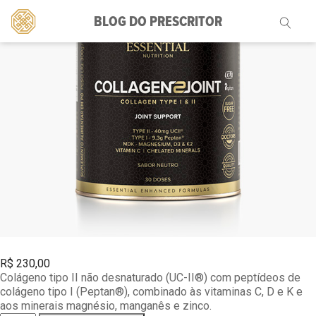
BLOG DO PRESCRITOR
Pesquisar
por:
R$
230,00
Colágeno tipo II não desnaturado (UC-II®) com peptídeos de
colágeno tipo I (Peptan®), combinado às vitaminas C, D e K e
aos minerais magnésio, manganês e zinco.