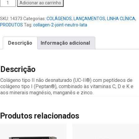
Collagen
Adicionar ao carrinho
2
Joint
SKU:
14373
Categorias:
COLÁGENOS
,
LANÇAMENTOS
,
LINHA CLÍNICA
,
Neutro
PRODUTOS
Tag:
collagen-2-joint-neutro-lata
quantidade
Descrição
Informação adicional
Descrição
Colágeno tipo II não desnaturado (UC-II®) com peptídeos de
colágeno tipo I (Peptan®), combinado às vitaminas C, D e K e
aos minerais magnésio, manganês e zinco.
Produtos relacionados