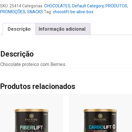
Alive
SKU:
25414
Categorias:
CHOCOLATES
,
Default Category
,
PRODUTOS
,
Box
PROMOÇÕES
,
SNACKS
Tag:
chocolift-be-alive-box
quantidade
Descrição
Informação adicional
Descrição
Chocolate proteico com Berries
Produtos relacionados