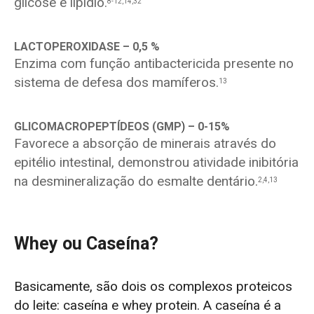
glicose e lipídio.
8-12,14,32
LACTOPEROXIDASE – 0,5 %
Enzima com função antibactericida presente no
sistema de defesa dos mamíferos.
13
GLICOMACROPEPTÍDEOS (GMP
)
– 0-15%
Favorece a absorção de minerais através do
epitélio intestinal, demonstrou atividade inibitória
na desmineralização do esmalte dentário.
2,4,13
Whey ou Caseína?
Basicamente, são dois os complexos proteicos
do leite: caseína e whey protein.
A caseína é a