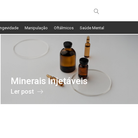
ngevidade
Manipulação
Oftálmicos
Saúde Mental
Minerais Injetáveis
Ler post