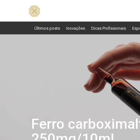
Pesquisar
por:
Últimos posts
Inovações
Dicas Profissionais
Esp
Ferro carboximal
250mg/10mL