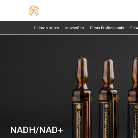
Pesquisar
por:
Últimos posts
Inovações
Dicas Profissionais
Esp
NADH/NAD+