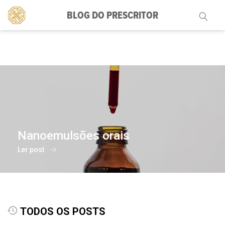
BLOG DO PRESCRITOR
Pesquisar
por:
Nanoemulsões orais
Ler post
TODOS OS POSTS