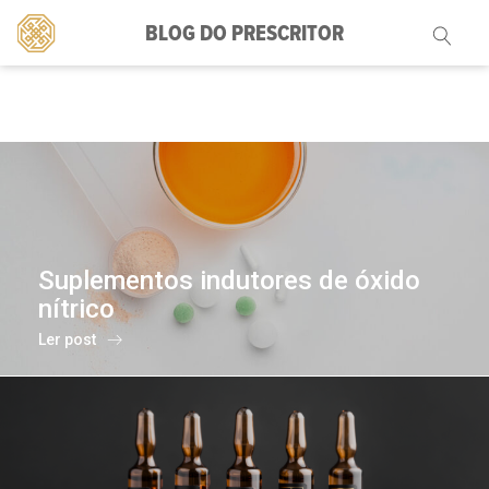
BLOG DO PRESCRITOR
Pesquisar
por:
Suplementos indutores de óxido
nítrico
Ler post