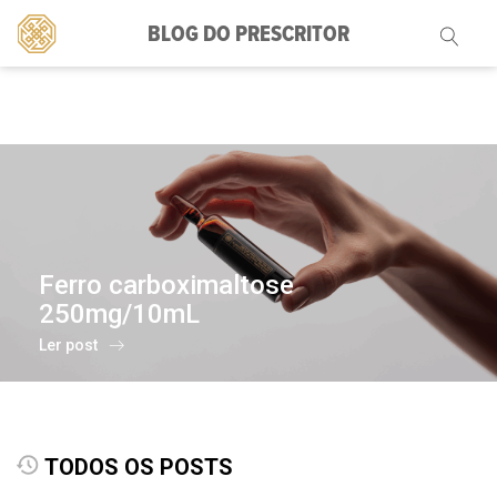
BLOG DO PRESCRITOR
Pesquisar
por:
Ferro carboximaltose
250mg/10mL
Ler post
TODOS OS POSTS