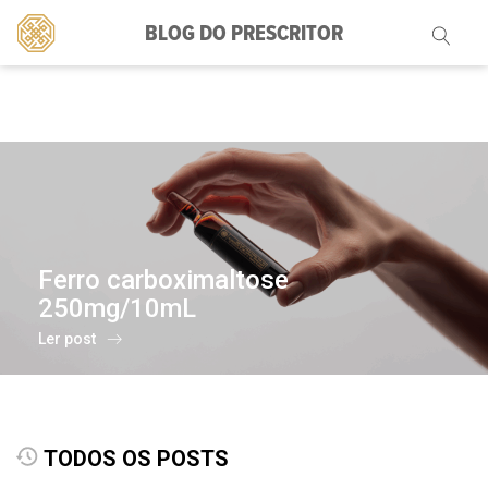
BLOG DO PRESCRITOR
Pesquisar
por:
Ferro carboximaltose
250mg/10mL
Ler post
TODOS OS POSTS