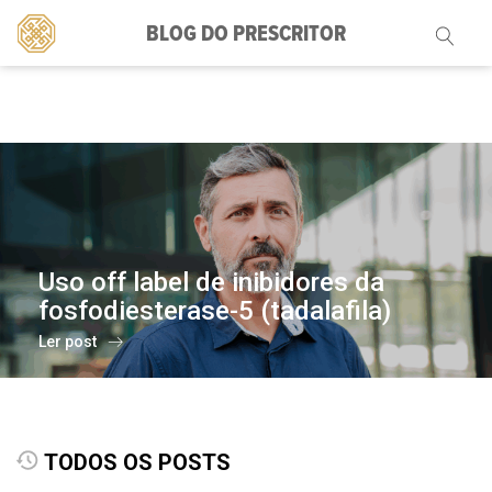
BLOG DO PRESCRITOR
Pesquisar
por:
Uso off label de inibidores da
fosfodiesterase-5 (tadalafila)
Ler post
TODOS OS POSTS