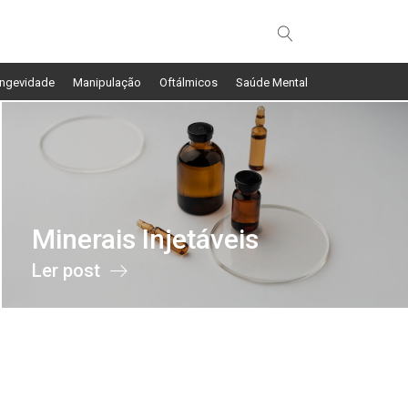
ngevidade
Manipulação
Oftálmicos
Saúde Mental
Minerais Injetáveis
Ler post