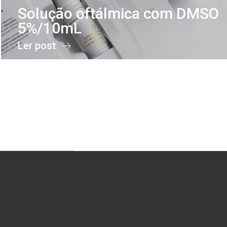
Solução oftálmica com DMSO
5%/10mL
Ler post