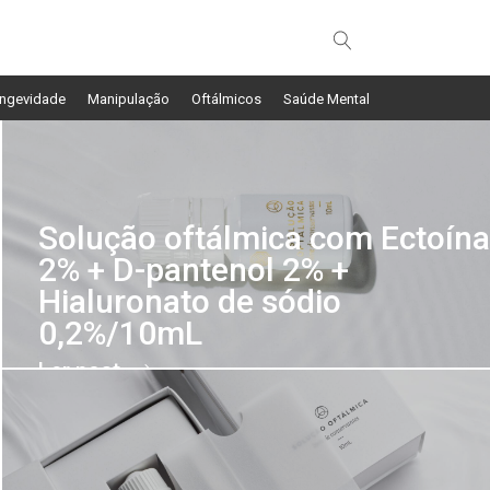
ngevidade
Manipulação
Oftálmicos
Saúde Mental
Solução oftálmica com Ectoína
2% + D-pantenol 2% +
Hialuronato de sódio
0,2%/10mL
Ler post