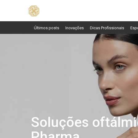
Pesquisar
por:
Últimos posts
Inovações
Dicas Profissionais
Esp
Soluções oftálmi
Pharma