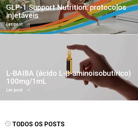
GLP-1 Support Nutrition: protocolos
injetáveis
Ler post
L-BAIBA (ácido L-β-aminoisobutírico)
100mg/1mL
Ler post
TODOS OS POSTS