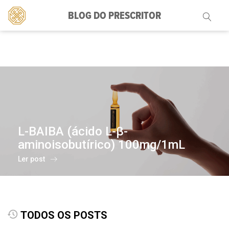
BLOG DO PRESCRITOR
Pesquisar
por:
L-BAIBA (ácido L-β-
aminoisobutírico) 100mg/1mL
Ler post
TODOS OS POSTS