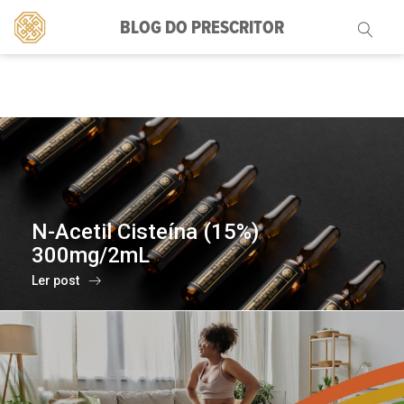
BLOG DO PRESCRITOR
Pesquisar
por:
N-Acetil Cisteína (15%)
300mg/2mL
Ler post