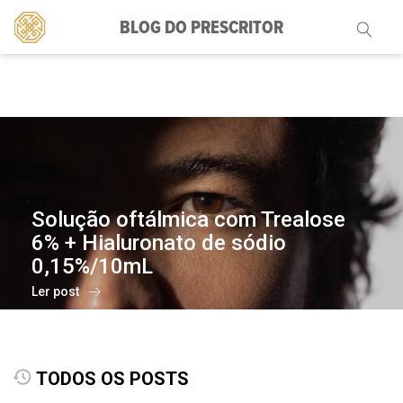
BLOG DO PRESCRITOR
Pesquisar
por:
Solução oftálmica com Trealose
6% + Hialuronato de sódio
0,15%/10mL
Ler post
TODOS OS POSTS