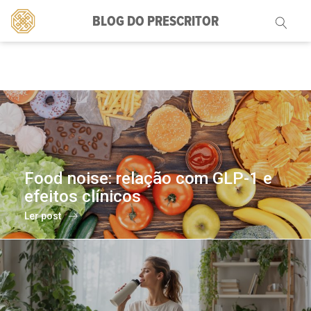
BLOG DO PRESCRITOR
Pesquisar
por:
Food noise: relação com GLP-1 e
efeitos clínicos
Ler post