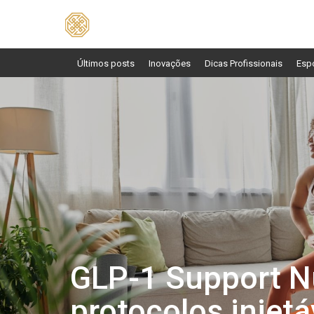
Pesquisar
por:
Últimos posts
Inovações
Dicas Profissionais
Esp
GLP-1 Support Nu
protocolos injetá