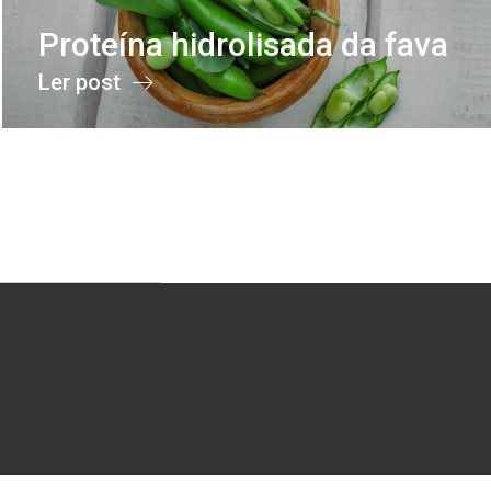
Proteína hidrolisada da fava
Ler post