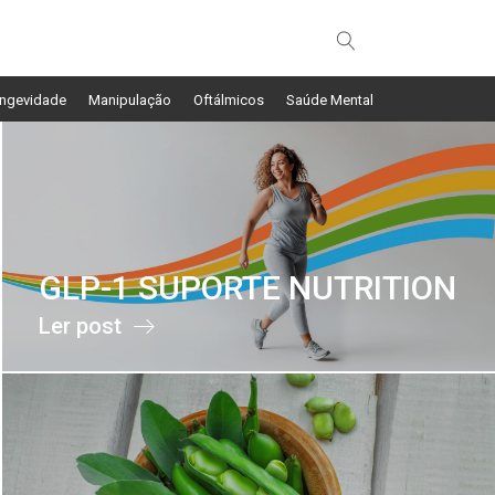
ngevidade
Manipulação
Oftálmicos
Saúde Mental
GLP-1 SUPORTE NUTRITION
Ler post