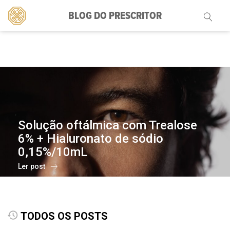
BLOG DO PRESCRITOR
Pesquisar
por:
Solução oftálmica com Trealose
6% + Hialuronato de sódio
0,15%/10mL
Ler post
TODOS OS POSTS