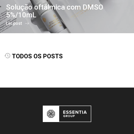
Solução oftálmica com DMSO
5%/10mL
Ler post
TODOS OS POSTS