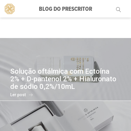
BLOG DO PRESCRITOR
Pesquisar
por:
Solução oftálmica com Ectoína
2% + D-pantenol 2% + Hialuronato
de sódio 0,2%/10mL
Ler post