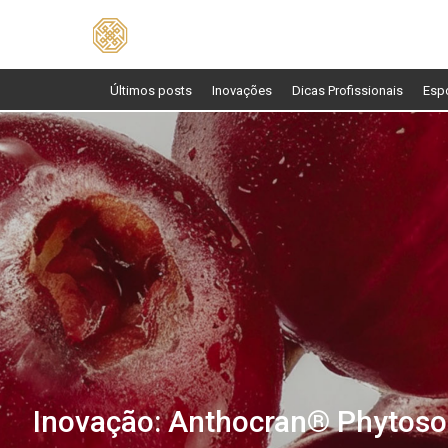
Pesquisar
por:
Últimos posts
Inovações
Dicas Profissionais
Esp
Inovação: Anthocran® Phyto