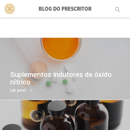
BLOG DO PRESCRITOR
Pesquisar
por:
Suplementos indutores de óxido
nítrico
Ler post