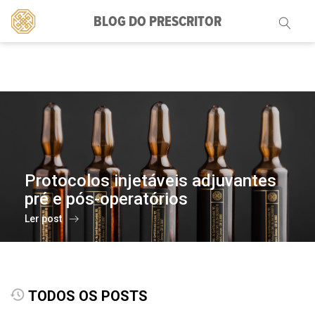
BLOG DO PRESCRITOR
Pesquisar
por:
Protocolos injetáveis adjuvantes
pré e pós-operatórios
Ler post
TODOS OS POSTS