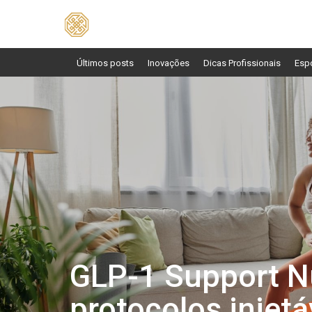
Pesquisar
por:
Últimos posts
Inovações
Dicas Profissionais
Esp
GLP-1 Support Nu
protocolos injetá