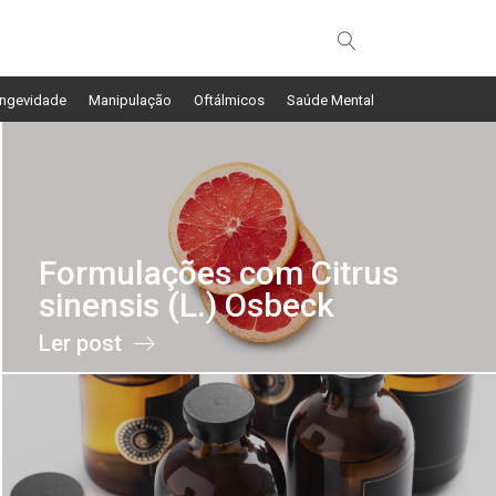
ngevidade
Manipulação
Oftálmicos
Saúde Mental
Formulações com Citrus
sinensis (L.) Osbeck
Ler post