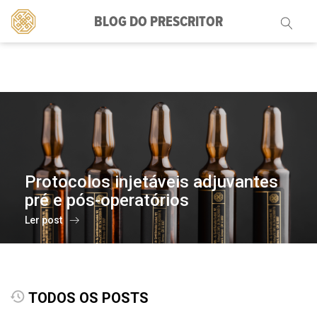
BLOG DO PRESCRITOR
Pesquisar
por:
Protocolos injetáveis adjuvantes
pré e pós-operatórios
Ler post
TODOS OS POSTS