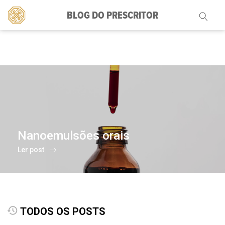
BLOG DO PRESCRITOR
Pesquisar
por:
Nanoemulsões orais
Ler post
TODOS OS POSTS