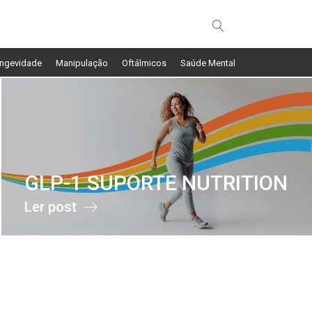
ngevidade
Manipulação
Oftálmicos
Saúde Mental
GLP-1 SUPORTE NUTRITION
Ler post