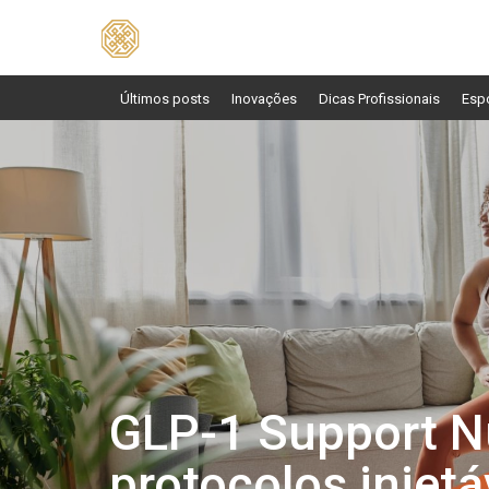
Pesquisar
por:
Últimos posts
Inovações
Dicas Profissionais
Esp
GLP-1 Support Nu
protocolos injetá