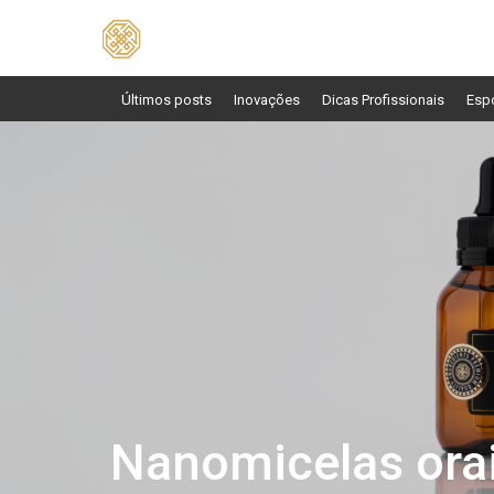
Pesquisar
por:
Últimos posts
Inovações
Dicas Profissionais
Esp
Nanomicelas ora