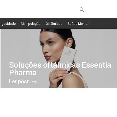
ngevidade
Manipulação
Oftálmicos
Saúde Mental
Soluções oftálmicas Essentia
Pharma
Ler post