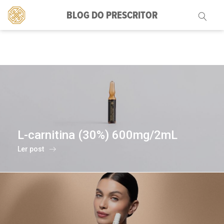
BLOG DO PRESCRITOR
Pesquisar
por:
L-carnitina (30%) 600mg/2mL
Ler post