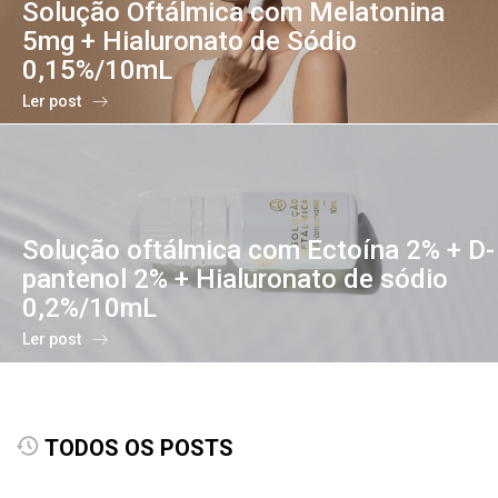
Solução Oftálmica com Melatonina
5mg + Hialuronato de Sódio
0,15%/10mL
Ler post
Solução oftálmica com Ectoína 2% + D-
pantenol 2% + Hialuronato de sódio
0,2%/10mL
Ler post
TODOS OS POSTS