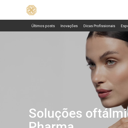
Pesquisar
por:
Últimos posts
Inovações
Dicas Profissionais
Esp
Soluções oftálmi
Pharma