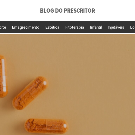
BLOG DO PRESCRITOR
orte
Emagrecimento
Estética
Fitoterapia
Infantil
Injetáveis
Lo