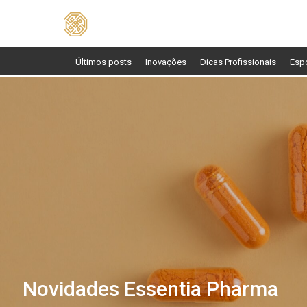
Pesquisar
por:
Últimos posts
Inovações
Dicas Profissionais
Esp
Novidades Essentia Pharma