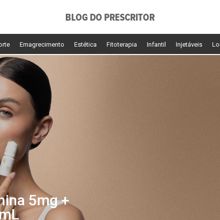
BLOG DO PRESCRITOR
orte
Emagrecimento
Estética
Fitoterapia
Infantil
Injetáveis
Lo
nina 5mg +
0mL